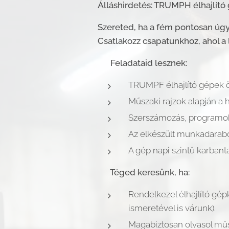
Álláshirdetés: TRUMPH élhajlító
Szereted, ha a fém pontosan úgy
Csatlakozz csapatunkhoz, ahol 
🎯 Feladataid lesznek:
​TRUMPF élhajlító gépek ö
​Műszaki rajzok alapján a 
​Szerszámozás, programo
​Az elkészült munkadarab
​A gép napi szintű karbanta
✅ Téged keresünk, ha:
​Rendelkezel élhajlító g
ismeretével is várunk).
​Magabiztosan olvasol műsz