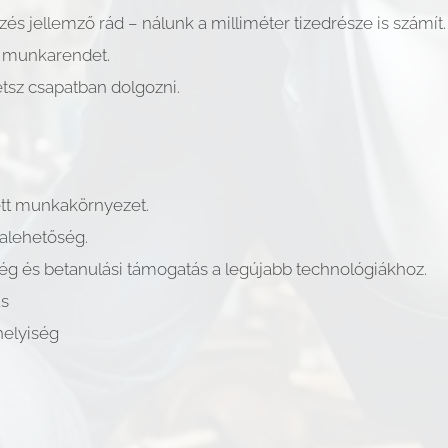
és jellemző rád – nálunk a milliméter tizedrésze is számít.
s munkarendet.
tsz csapatban dolgozni.
ett munkakörnyezet.
kalehetőség.
ség és betanulási támogatás a legújabb technológiákhoz.
ás
helyiség