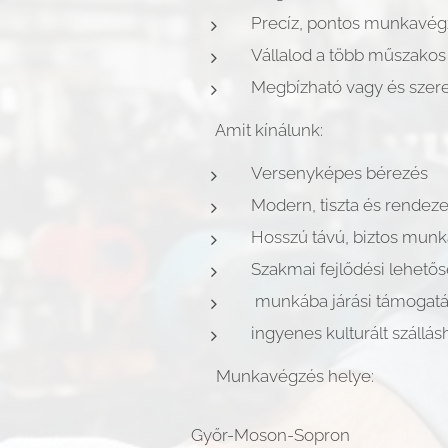
​Precíz, pontos munkavégz
​Vállalod a több műszako
​Megbízható vagy és szere
​💼 Amit kínálunk:
​Versenyképes bérezés
​Modern, tiszta és rendez
​Hosszú távú, biztos mun
​Szakmai fejlődési lehető
​ munkába járási támogat
ingyenes kulturált szállás
​📍 Munkavégzés helye:
Győr-Moson-Sopron