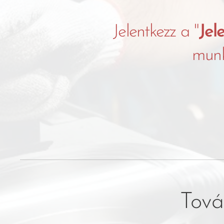
Jelentkezz a "
Jel
munka
Tová