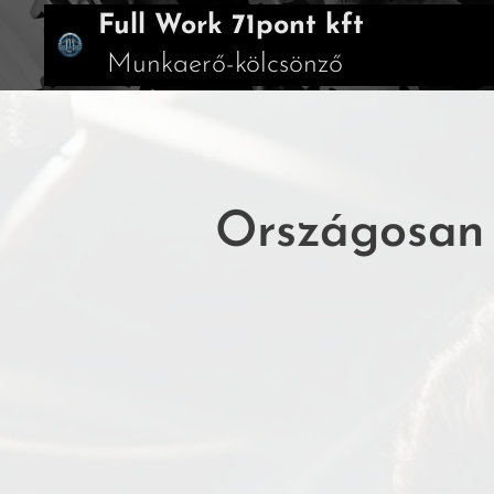
Full Work 71pont kft
Munkaerő-kölcsönző
Országosan 