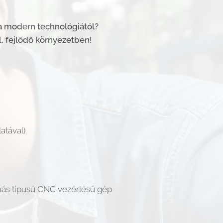
 a modern technológiától?
 fejlődő környezetben!
tával).
 más típusú CNC vezérlésű gép