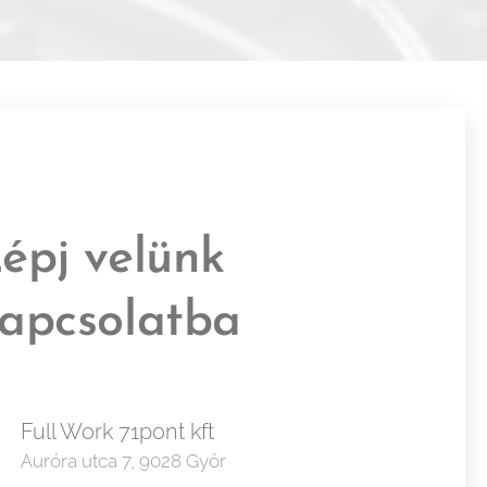
épj velünk
apcsolatba
Full Work 71pont kft
Auróra utca 7, 9028 Győr