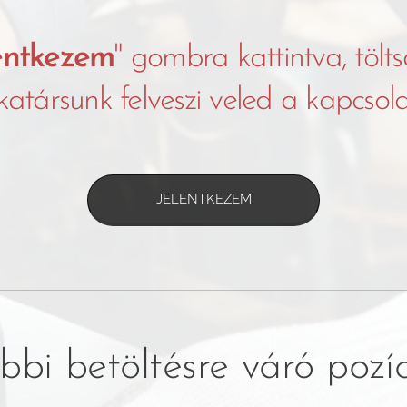
entkezem
" gombra kattintva, tölts
társunk felveszi veled a kapcsolat
JELENTKEZEM
bbi betöltésre váró pozíc