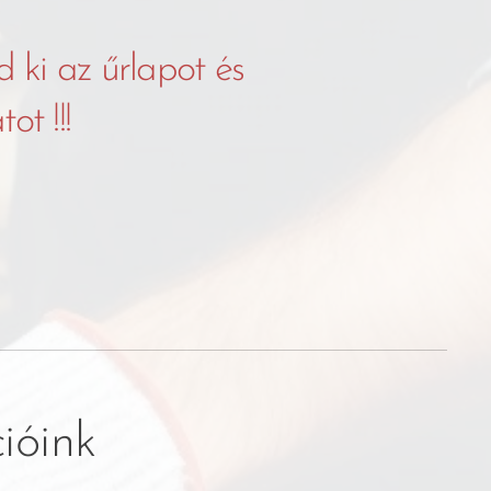
d ki az űrlapot és
ot !!!
ióink