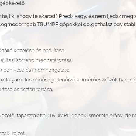
 gépkezelő
 hajlik, ahogy te akarod? Precíz vagy, és nem ijedsz meg
a legmodernebb TRUMPF gépekkel dolgozhatsz egy stabil,
nálló kezelése és beállítása.
hajlítási sorrend meghatározása.
k behívása és finomhangolása.
ok folyamatos minőségellenőrzése (mérőeszközök használa
rtása és tisztán tartása.
épkezelői tapasztalattal (TRUMPF gépek ismerete előny, de
aki rajzot.