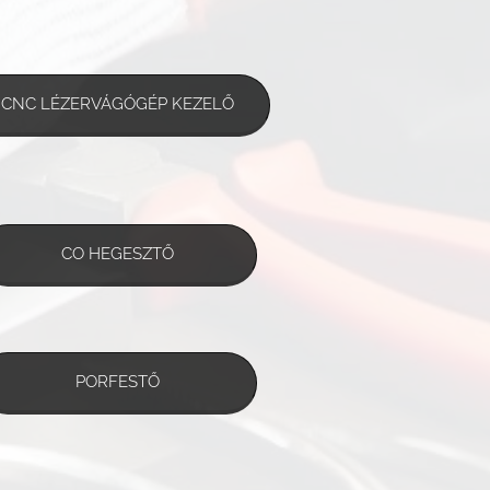
CNC LÉZERVÁGÓGÉP KEZELŐ
CO HEGESZTŐ
PORFESTŐ