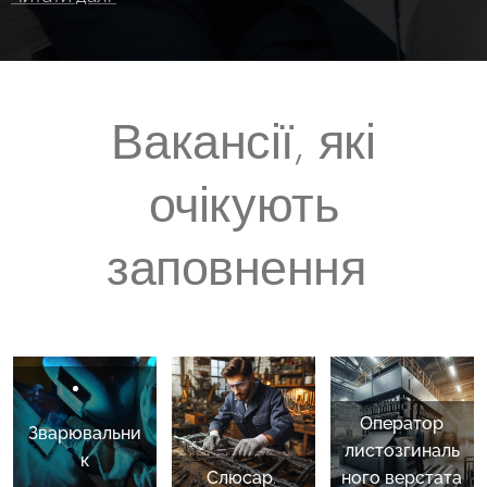
Вакансії, які
очікують
заповнення
Оператор
Зварювальни
листозгиналь
к
Слюсар
.
ного верстата