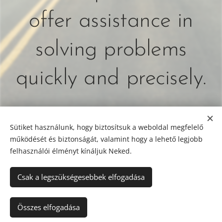
offer assistance in
solving problems
quickly and precisely.
Sütiket használunk, hogy biztosítsuk a weboldal megfelelő
működését és biztonságát, valamint hogy a lehető legjobb
felhasználói élményt kínáljuk Neked.
A képeket biztosította:
Pexels
Csak a legszükségesebbek elfogadása
Az oldalt a
Webnode
működteti
Cookies
Languages
Összes elfogadása
Magyar
English
Deutsch
Українська