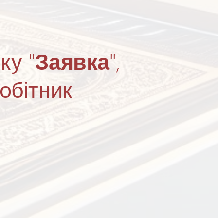
ку "
Заявка
",
обітник