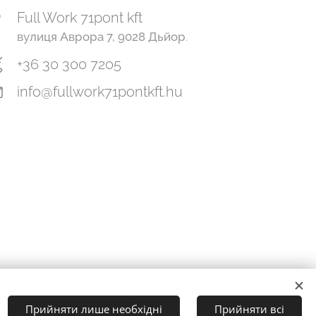
Full Work 71pont kft
вулиця Аврора 7, 9028 Дьйор
.
+36 30 300 7205
info@fullwork71pontkft.hu
Мови
Прийняти лише необхідні
Прийняти всі