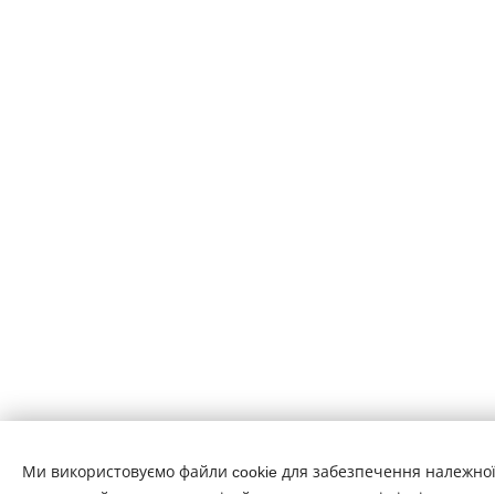
Ми використовуємо файли cookie для забезпечення належної
A képeket biztosította:
Pexels