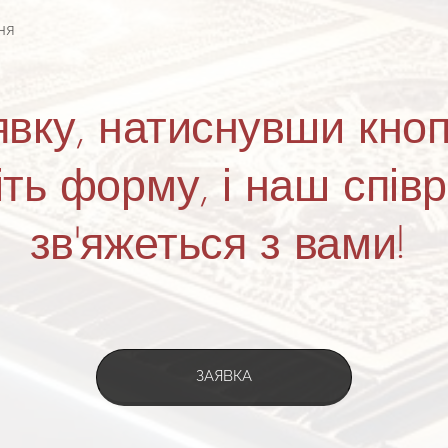
ня
вку, натиснувши кноп
іть форму, і наш співр
зв'яжеться з вами!
ЗАЯВКА