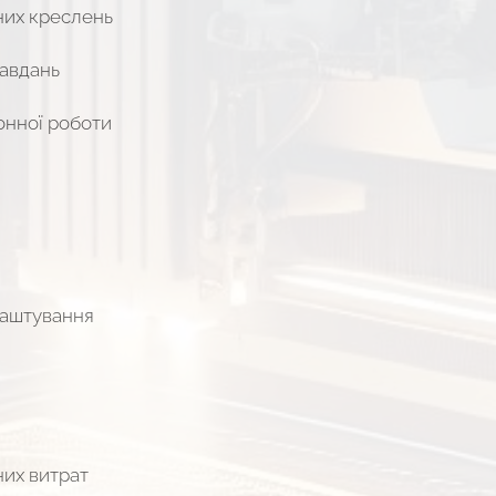
них креслень
авдань
онної роботи
аштування
их витрат