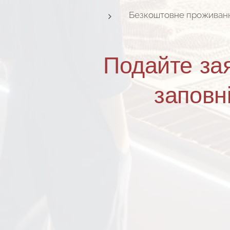
Безкоштовне проживан
Подайте зая
заповн