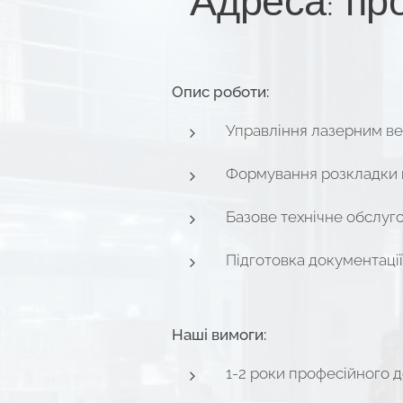
Адреса: про
Опис роботи:
Управління лазерним ве
Формування розкладки в
Базове технічне обслуг
Підготовка документації
Наші вимоги:
1-2 роки професійного д