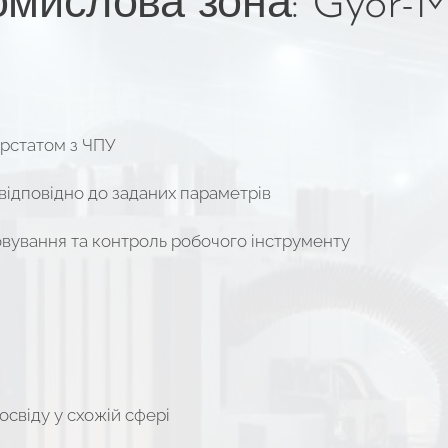
мислова зона: Győr-
рстатом з ЧПУ
ідповідно до заданих параметрів
овування та контроль робочого інструменту
освіду у схожій сфері