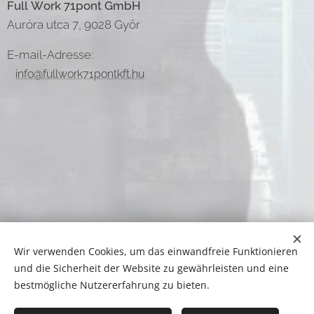
Full Work 71pont GmbH
Auróra utca 7, 9028 Győr
E-mail-Adresse:
info@fullwork71pontkft.hu
Wir verwenden Cookies, um das einwandfreie Funktionieren
A képeket biztosította:
Pexels
und die Sicherheit der Website zu gewährleisten und eine
Az oldalt a
Webnode
működteti
Cookies
bestmögliche Nutzererfahrung zu bieten.
Sprachen