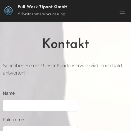
Full Work 71pont GmbH
Arbeitnehmerüberlassung
Kontakt
Schreiben Sie uns! Unser Kundenservice wird Ihnen bald
antworten!
Name
Rufnummer