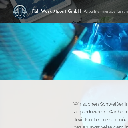
Full Work 71pont GmbH
Arbeitnehmerüberlassu
Wir suchen Schweißer*inn
zu produzieren. Wir bie
flexiblen Team sein möch
beziehungsweise gern im