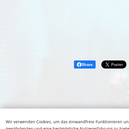
Share
Wir verwenden Cookies, um das einwandfreie Funktionieren und
A képeket biztosította:
Pexels
gewährleisten und eine bestmögliche Nutzererfahrung zu biete