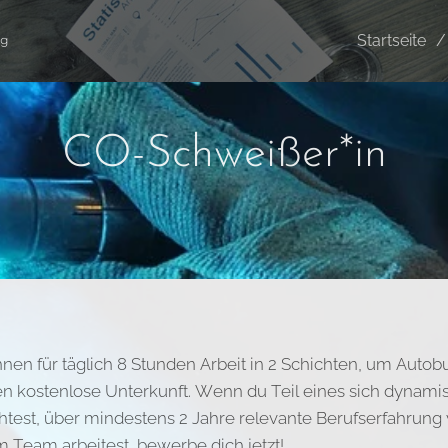
Startseite
ng
CO-Schweißer*in
en für täglich 8 Stunden Arbeit in 2 Schichten, um Autobu
ten kostenlose Unterkunft. Wenn du Teil eines sich dynam
test, über mindestens 2 Jahre relevante Berufserfahrung 
 Team arbeitest, bewerbe dich jetzt!