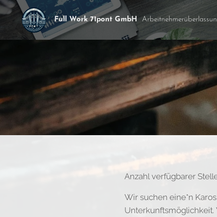
Full Work 71pont GmbH
Arbeitnehmerüberlassu
Anzahl verfügbarer Stelle
Wir suchen eine*n Kaross
Unterkunftsmöglichkeit.