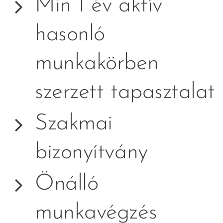
Min 1 év aktív
hasonló
munkakörben
szerzett tapasztalat
Szakmai
bizonyítvány
Önálló
munkavégzés