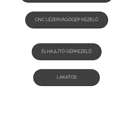
CNC LÉZERVÁGÓGÉP KEZELŐ
ÉLHAJLÍTÓ GÉPKEZELŐ
LAKATOS