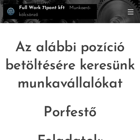
Full Work 71pont kft
Munkaerő-
kölcsönző
Az alábbi pozíció
betöltésére keresünk
munkavállalókat
Porfestő