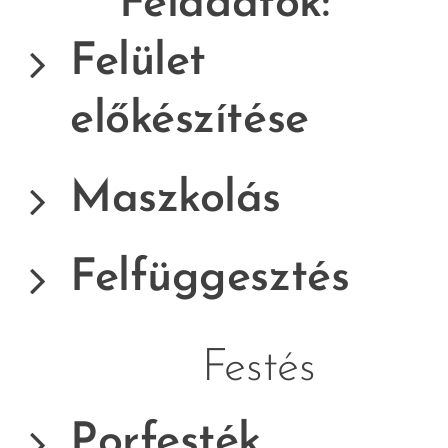
Feladatok:
Felület
előkészítése
Maszkolás
Felfüggesztés
🌫️ Festés
Porfesték